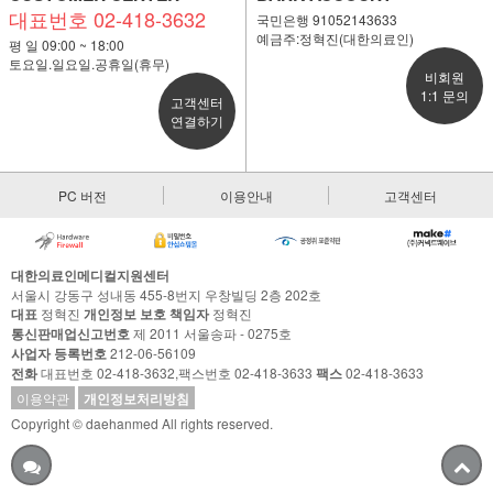
대표번호 02-418-3632
국민은행 91052143633
예금주:정혁진(대한의료인)
평 일 09:00 ~ 18:00
토요일.일요일.공휴일(휴무)
비회원
1:1 문의
고객센터
연결하기
PC 버전
이용안내
고객센터
대한의료인메디컬지원센터
서울시 강동구 성내동 455-8번지 우창빌딩 2층 202호
대표
정혁진
개인정보 보호 책임자
정혁진
통신판매업신고번호
제 2011 서울송파 - 0275호
사업자 등록번호
212-06-56109
전화
대표번호 02-418-3632,팩스번호 02-418-3633
팩스
02-418-3633
이용약관
개인정보처리방침
Copyright © daehanmed All rights reserved.