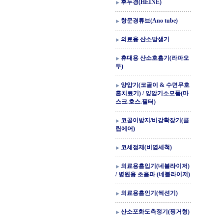
후두경(HEINE)
항문경튜브(Ano tube)
의료용 산소발생기
휴대용 산소호흡기(라파오
투)
양압기(코골이 & 수면무호
흡치료기) / 양압기소모품(마
스크.호스.필터)
코골이방지/비강확장기(클
립에어)
코세정제(비염세척)
의료용흡입기(네블라이저)
/ 병원용 초음파 (네블라이저)
의료용흡인기(썩션기)
산소포화도측정기(핑거형)