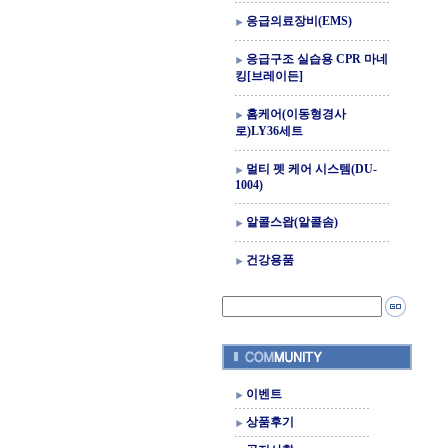
응급의료장비(EMS)
응급구조 실습용 CPR 마네
킹[브레이든]
홈케어(이동형경사
로)LY36세트
멀티 펫 케어 시스템(DU-
1004)
알콜스왑(알콜솜)
건강용품
이벤트
상품후기