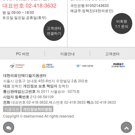
대표번호 02-418-3632
국민은행 91052143633
예금주:정혁진(대한의료인)
평 일 09:00 ~ 18:00
토요일.일요일.공휴일(휴무)
비회원
1:1 문의
고객센터
연결하기
PC 버전
이용안내
고객센터
대한의료인메디컬지원센터
서울시 강동구 성내동 455-8번지 우창빌딩 2층 202호
대표
정혁진
개인정보 보호 책임자
정혁진
통신판매업신고번호
제 2011 서울송파 - 0275호
사업자 등록번호
212-06-56109
전화
대표번호 02-418-3632,팩스번호 02-418-3633
팩스
02-418-3633
이용약관
개인정보처리방침
Copyright © daehanmed All rights reserved.