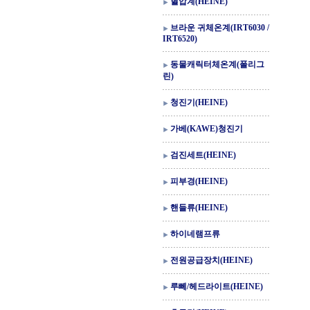
혈압계(HEINE)
브라운 귀체온계(IRT6030 /
IRT6520)
동물캐릭터체온계(폴리그
린)
청진기(HEINE)
가베(KAWE)청진기
검진세트(HEINE)
피부경(HEINE)
핸들류(HEINE)
하이네램프류
전원공급장치(HEINE)
루뻬/헤드라이트(HEINE)