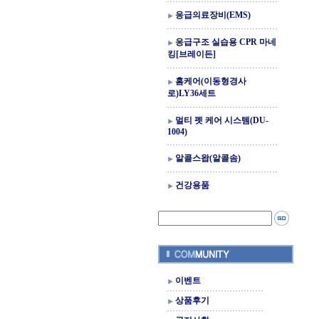
응급의료장비(EMS)
응급구조 실습용 CPR 마네
킹[브레이든]
홈케어(이동형경사
로)LY36세트
멀티 펫 케어 시스템(DU-
1004)
알콜스왑(알콜솜)
건강용품
이벤트
상품후기