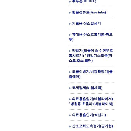
후두경(HEINE)
항문경튜브(Ano tube)
의료용 산소발생기
휴대용 산소호흡기(라파오
투)
양압기(코골이 & 수면무호
흡치료기) / 양압기소모품(마
스크.호스.필터)
코골이방지/비강확장기(클
립에어)
코세정제(비염세척)
의료용흡입기(네블라이저)
/ 병원용 초음파 (네블라이저)
의료용흡인기(썩션기)
산소포화도측정기(핑거형)