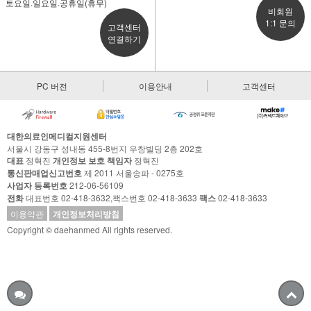
토요일.일요일.공휴일(휴무)
비회원
1:1 문의
고객센터
연결하기
PC 버전
이용안내
고객센터
대한의료인메디컬지원센터
서울시 강동구 성내동 455-8번지 우창빌딩 2층 202호
대표
정혁진
개인정보 보호 책임자
정혁진
통신판매업신고번호
제 2011 서울송파 - 0275호
사업자 등록번호
212-06-56109
전화
대표번호 02-418-3632,팩스번호 02-418-3633
팩스
02-418-3633
이용약관
개인정보처리방침
Copyright © daehanmed All rights reserved.