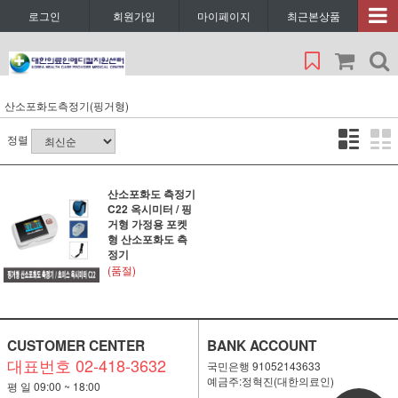
로그인
회원가입
마이페이지
최근본상품
산소포화도측정기(핑거형)
정렬
산소포화도 측정기
C22 옥시미터 / 핑
거형 가정용 포켓
형 산소포화도 측
정기
(품절)
CUSTOMER CENTER
BANK ACCOUNT
대표번호 02-418-3632
국민은행 91052143633
예금주:정혁진(대한의료인)
평 일 09:00 ~ 18:00