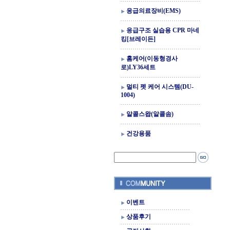
응급의료장비(EMS)
응급구조 실습용 CPR 마네
킹[브레이든]
홈케어(이동형경사
로)LY36세트
멀티 펫 케어 시스템(DU-
1004)
알콜스왑(알콜솜)
건강용품
이벤트
상품후기