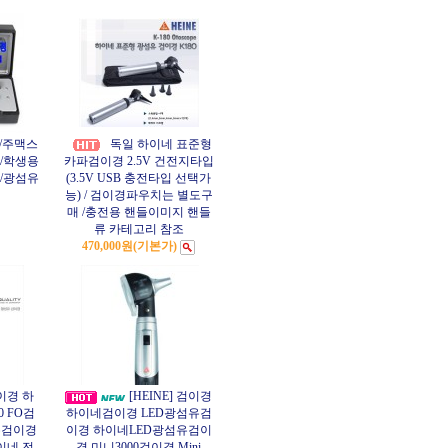
/주맥스
독일 하이네 표준형
/학생용
카파검이경 2.5V 건전지타입
/광섬유
(3.5V USB 충전타입 선택가
능) / 검이경파우치는 별도구
매 /충전용 핸들이미지 핸들
류 카테고리 참조
470,000원
(기본가)
검이경 하
[HEINE] 검이경
 FO검
하이네검이경 LED광섬유검
유검이경
이경 하이네LED광섬유검이
하이네 전
경 미니3000검이경 Mini