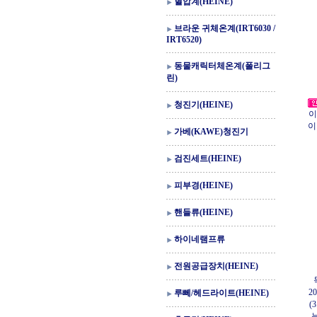
혈압계(HEINE)
브라운 귀체온계(IRT6030 /
IRT6520)
동물캐릭터체온계(폴리그
린)
청진기(HEINE)
이
이
가베(KAWE)청진기
검진세트(HEINE)
피부경(HEINE)
핸들류(HEINE)
하이네램프류
전원공급장치(HEINE)
2
루뻬/헤드라이트(HEINE)
(