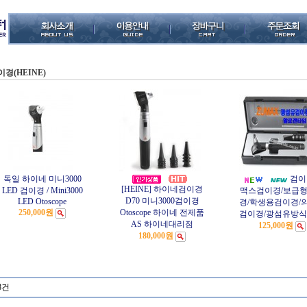
이경(HEINE)
독일 하이네 미니3000
검이
[HEINE] 하이네검이경
LED 검이경 / Mini3000
맥스검이경/보급
D70 미니3000검이경
LED Otoscope
경/학생용검이경/
250,000원
Otoscope 하이네 전제품
검이경/광섬유방식(F
AS 하이네대리점
125,000원
180,000원
8건