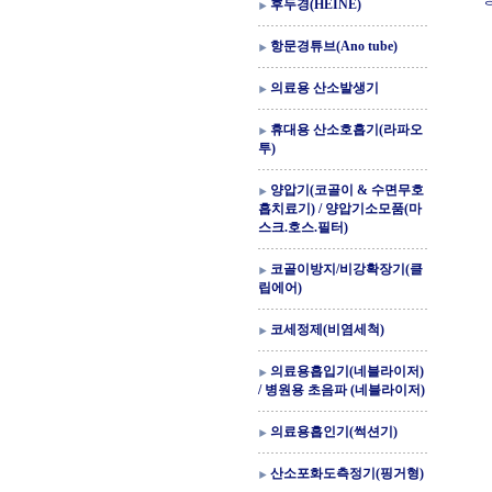
후두경(HEINE)
항문경튜브(Ano tube)
의료용 산소발생기
휴대용 산소호흡기(라파오
투)
양압기(코골이 & 수면무호
흡치료기) / 양압기소모품(마
스크.호스.필터)
코골이방지/비강확장기(클
립에어)
코세정제(비염세척)
의료용흡입기(네블라이저)
/ 병원용 초음파 (네블라이저)
의료용흡인기(썩션기)
산소포화도측정기(핑거형)