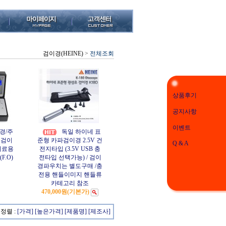
검이경(HEINE)
>
전체조회
상품후기
공지사항
이벤트
경/주
독일 하이네 표
형검이
준형 카파검이경 2.5V 건
Q & A
의료용
전지타입 (3.5V USB 충
.O)
전타입 선택가능) / 검이
경파우치는 별도구매 /충
전용 핸들이미지 핸들류
카테고리 참조
470,000원
(기본가)
정렬 :
[가격]
[높은가격]
[제품명]
[제조사]