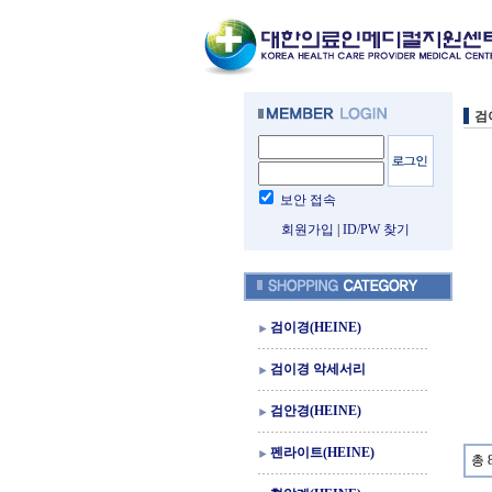
검
보안 접속
회원가입
|
ID/PW 찾기
검이경(HEINE)
검이경 악세서리
검안경(HEINE)
펜라이트(HEINE)
총 