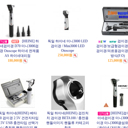
[HEINE] 하
독일 하이네 미니3000 LED
검이경
네검이경 D70 미니3000검
검이경 / Mini3000 LED
검이경/보급형검이경
Otoscope
경 Otoscope 하이네 전제품
검이경/의료용검이경
250,000원
AS 하이네대리점
방식(F.O)
180,000원
125,000원
독일 하이네(HEINE) 베타
독일 하이네(HEINE) 검진처
[HEINE]
00 검이경 2.5V 건전지타입
치 검이경 BETA100 / 충전용
이네검이경 미니3000
3.5V USB 충전타입 선택가
핸들이미지 핸들류 카테고리
이경 미니3000광섬
능) / 충전용 핸들이미지 핸
참조
/ 하이네 대리점 / 