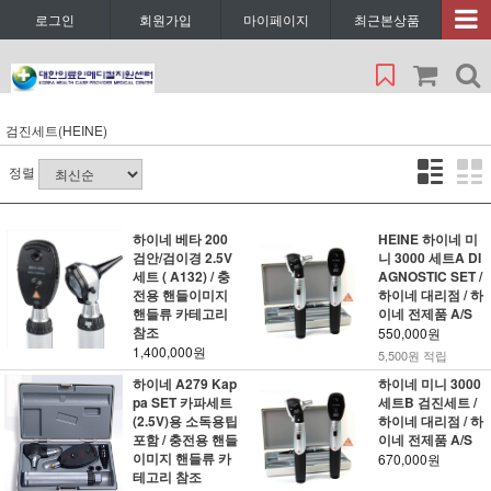
로그인
회원가입
마이페이지
최근본상품
검진세트(HEINE)
정렬
하이네 베타 200
HEINE 하이네 미
검안/검이경 2.5V
니 3000 세트A DI
세트 ( A132) / 충
AGNOSTIC SET /
전용 핸들이미지
하이네 대리점 / 하
핸들류 카테고리
이네 전제품 A/S
참조
550,000원
1,400,000원
5,500원 적립
하이네 A279 Kap
하이네 미니 3000
pa SET 카파세트
세트B 검진세트 /
(2.5V)용 소독용팁
하이네 대리점 / 하
포함 / 충전용 핸들
이네 전제품 A/S
이미지 핸들류 카
670,000원
테고리 참조