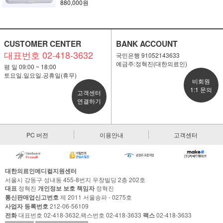
880,000원
CUSTOMER CENTER
BANK ACCOUNT
대표번호 02-418-3632
국민은행 91052143633
예금주:정혁진(대한의료인)
평 일 09:00 ~ 18:00
토요일.일요일.공휴일(휴무)
비회원
1:1 문의
고객센터
연결하기
PC 버전
이용안내
고객센터
대한의료인메디컬지원센터
서울시 강동구 성내동 455-8번지 우창빌딩 2층 202호
대표
정혁진
개인정보 보호 책임자
정혁진
통신판매업신고번호
제 2011 서울송파 - 0275호
사업자 등록번호
212-06-56109
전화
대표번호 02-418-3632,팩스번호 02-418-3633
팩스
02-418-3633